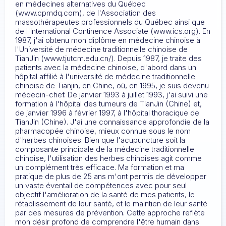
en médecines alternatives du Québec
(www.cpmdq.com), de l'Association des
massothérapeutes professionnels du Québec ainsi que
de l'International Continence Associate (www.ics.org). En
1987, j'ai obtenu mon diplôme en médecine chinoise à
l'Université de médecine traditionnelle chinoise de
TianJin (www.tjutcm.edu.cn/). Depuis 1987, je traite des
patients avec la médecine chinoise, d'abord dans un
hôpital affilié à l'université de médecine traditionnelle
chinoise de Tianjin, en Chine, où, en 1995, je suis devenu
médecin-chef. De janvier 1993 à juillet 1993, j'ai suivi une
formation à l'hôpital des tumeurs de TianJin (Chine) et,
de janvier 1996 à février 1997, à l'hôpital thoracique de
TianJin (Chine). J'ai une connaissance approfondie de la
pharmacopée chinoise, mieux connue sous le nom
d'herbes chinoises. Bien que l'acupuncture soit la
composante principale de la médecine traditionnelle
chinoise, l'utilisation des herbes chinoises agit comme
un complément très efficace. Ma formation et ma
pratique de plus de 25 ans m'ont permis de développer
un vaste éventail de compétences avec pour seul
objectif l'amélioration de la santé de mes patients, le
rétablissement de leur santé, et le maintien de leur santé
par des mesures de prévention. Cette approche reflète
mon désir profond de comprendre l'être humain dans