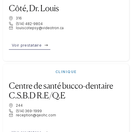
Côté, Dr. Louis
316
(514) 482-9804
louiscotepsy@videotron.ca
Voir prestataire
CLINIQUE
Centre de santé bucco-dentaire
C.S.B.D R.E/Q.E
244
(514) 369-1999
reception@qeohc.com