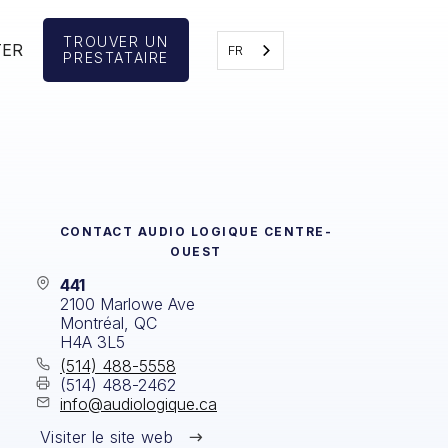
TROUVER UN
TER
FR
PRESTATAIRE
CONTACT
AUDIO LOGIQUE CENTRE-
OUEST
441
2100 Marlowe Ave
Montréal, QC
H4A 3L5
(514) 488-5558
(514) 488-2462
info@audiologique.ca
Visiter le site web