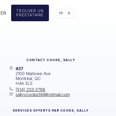
TROUVER UN
TER
FR
PRESTATAIRE
CONTACT
COOKE, SALLY
437
2100 Marlowe Ave
Montréal, QC
H4A 3L5
(514) 233-2788
sallyvcooke36@hotmail.com
SERVICES OFFERTS PAR
COOKE, SALLY