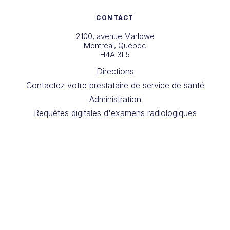
CONTACT
2100, avenue Marlowe
Montréal, Québec
H4A 3L5
Directions
Contactez votre prestataire de service de santé
Administration
Requêtes digitales d'examens radiologiques
S'abonner à notre infolettre
Copyright Complexe de Santé Reine Elizabeth 2025
Conception du site web par
Drea Gideon