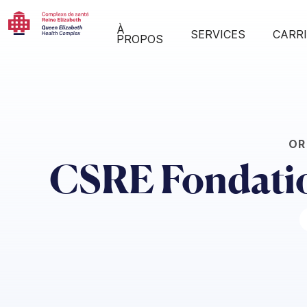
À
SERVICES
CARR
PROPOS
OR
CSRE Fondati