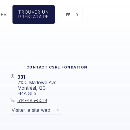
TROUVER UN
TER
FR
PRESTATAIRE
CONTACT
CSRE FONDATION
331
2100 Marlowe Ave
Montréal, QC
H4A 3L5
514-485-5018
Visiter le site web